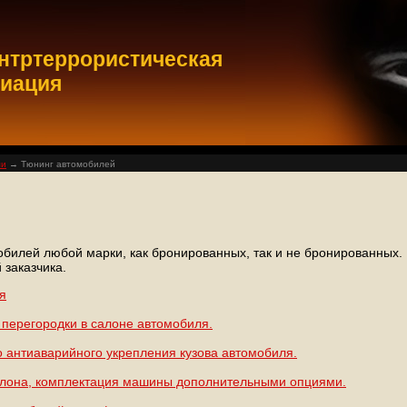
нтртеррористическая
циация
ли
→ Тюнинг автомобилей
й
илей любой марки, как бронированных, так и не бронированных. Р
 заказчика.
я
 перегородки в салоне автомобиля.
 антиаварийного укрепления кузова автомобиля.
лона, комплектация машины дополнительными опциями.