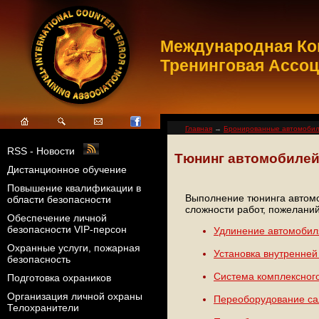
Международная Ко
Тренинговая Ассо
Главная
→
Бронированные автомоби
RSS - Новости
Тюнинг автомобиле
Дистанционное обучение
Повышение квалификации в
Выполнение тюнинга автомоб
области безопасности
сложности работ, пожеланий
Обеспечение личной
безопасности VIP-персон
Удлинение автомобил
Охранные услуги, пожарная
Установка внутренней
безопасность
Система комплексного
Подготовка охраников
Организация личной охраны
Переоборудование са
Телохранители